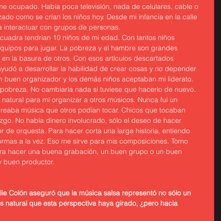
 ocupado. Había poca televisión, nada de celulares, cable o 
ado como se crían los niños hoy. Desde mi infancia en la calle 
 a interactuar con grupos de personas.
i cuadra tendrían 10 niños de mi edad. Con tantos niños 
quipos para jugar. La pobreza y el hambre son grandes 
en la basura de otros. Con esos artículos descartados 
yudó a desarrollar la habilidad de crear cosas y no depender 
en buen organizador y los demás niños aceptaban mi liderato.
 pobreza. No cambiaría nada si tuviese que hacerlo de nuevo. 
 natural para mí organizar a otros músicos. Nunca fui un 
 creaba música que otros podían tocar. Chicos que tocaban 
zgo. No había dinero involucrado, sólo el deseo de hacer 
r de orquesta. Para hacer corta una larga historia, entiendo 
rmas a la vez. Eso me sirve para mis composiciones. Tomo 
para hacer una buena grabación, un buen grupo o un buen 
y buen productor.
ie Colón aseguró que la música salsa representó no sólo un 
Es natural que esta perspectiva haya girado, ¿pero hacia 