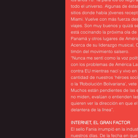
todo el universo. Algunas de ésta
sitios donde había jóvenes recept
Miami. Vuelve con más fuerza de
viajes. Son muy buenos y quizá s
está cocinando la próxima ola de 
Panamá y otros lugares de Améric
Acerca de su liderazgo musical, C
timón del movimiento salsero.
“Nunca me sentí como la voz polí
con los problemas de América Lati
contra EU mientras nací y vivo en
cantidad de nuestros ‘héroes soci
o la ‘Robolución Bolivariana’, vete
Muchos están pendientes de las 
no miden, evalúan o entienden la
quieren ver la dirección en que el
delantera de la línea”.
INTERNET, EL GRAN FACTOR
El sello Fania irrumpió en la indu
nuestros días. De la fecha en que