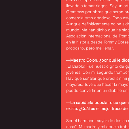
llevado a tomar riegos. Soy un art
Grammys por obras que serán pro
comercialismo ortodoxo. Todo esto
Aunque definitivamente no he sido
mundo. Me han dicho que he sido
Asociación Internacional de Trom
en la historia desde Tommy Dorsey
propósito, pero me llena”.
—Maestro Colón, ¿por qué le dice
¡El Diablo! Fue nuestro grito de 
jóvenes. Con mi segundo trombón
Hay que señalar que crecí sin mi
mayores. Tuve que hacer la mayor
puede convertir en un diablito en l
—La sabiduría popular dice que el
existe. ¿Cuál es el mejor truco de 
Ser el hermano mayor de dos en 
casa”. Mi madre y mi abuela traba