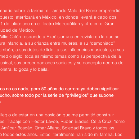
ntenario sobre la tarima, el llamado Malo del Bronx emprendió 
upuesto, aterrizará en México, en donde llevará a cabo dos 
 de julio): uno en el Teatro Metropólitan y otro en el Gran 
iudad de México.
illie Colón responde a Excélsior una entrevista en la que se 
dura infancia, a su crianza entre mujeres, a su “demoniaco” 
mbón, a sus dotes de líder, a sus influencias musicales, a sus 
e medio siglo; toca asimismo temas como su perspectiva de la 
a musical, sus preocupaciones sociales y su concepto acerca de 
latra, lo goza y lo baila.
os no es nada, pero 50 años de carrera ya deben significar 
ucho, sobre todo por la serie de “privilegios” que supone 
.
vilegio de estar en una posición que me permitió construir 
les. Trabajé con Héctor Lavoe, Rubén Blades, Celia Cruz, Yomo 
, Amílcar Boscán, Omar Alfano, Soledad Bravo y todos los 
dos estos años. Estos literalmente han sido mi familia. Los 