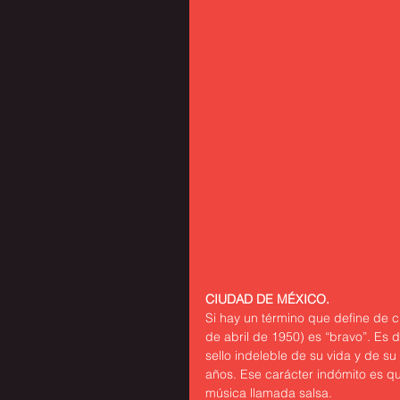
CIUDAD DE MÉXICO.
Si hay un término que define de 
de abril de 1950) es “bravo”. Es 
sello indeleble de su vida y de su
años. Ese carácter indómito es qu
música llamada salsa.