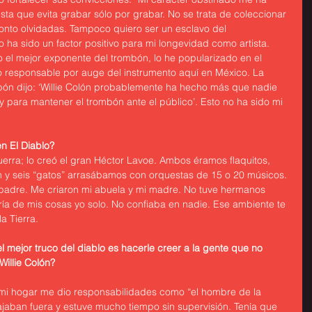
ista que evita grabar sólo por grabar. No se trata de coleccionar 
nto olvidadas. Tampoco quiero ser un esclavo del 
 ha sido un factor positivo para mi longevidad como artista. 
 el mejor exponente del trombón, lo he popularizado en el 
 responsable por auge del instrumento aquí en México. La 
bón dijo: ‘Willie Colón probablemente ha hecho más que nadie 
 para mantener el trombón ante el público’. Esto no ha sido mi 
n El Diablo?
guerra; lo creó el gran Héctor Lavoe. Ambos éramos flaquitos, 
 y seis “gatos” arrasábamos con orquestas de 15 o 20 músicos. 
 padre. Me criaron mi abuela y mi madre. No tuve hermanos 
ía de mis cosas yo solo. No confiaba en nadie. Ese ambiente te 
a Tierra.
 mejor truco del diablo es hacerle creer a la gente que no 
Willie Colón?
mi hogar me dio responsabilidades como “el hombre de la 
jaban fuera y estuve mucho tiempo sin supervisión. Tenía que 