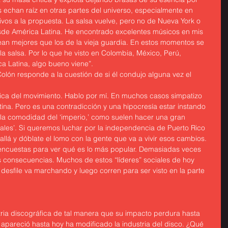
s echan raíz en otras partes del universo, especialmente en 
ivos a la propuesta. La salsa vuelve, pero no de Nueva York o 
sde América Latina. He encontrado excelentes músicos en mis 
ean mejores que los de la vieja guardia. En estos momentos se 
la salsa. Por lo que he visto en Colombia, México, Perú, 
a Latina, algo bueno viene”.
olón responde a la cuestión de si él condujo alguna vez el 
tica del movimiento. Hablo por mí. En muchos casos simpatizo 
na. Pero es una contradicción y una hipocresía estar instando 
 la comodidad del ‘imperio,’ como suelen hacer una gran 
ales’. Si queremos luchar por la independencia de Puerto Rico 
 allá y dóblate el lomo con la gente que va a vivir esos cambios. 
encuestas para ver qué es lo más popular. Demasiadas veces 
s consecuencias. Muchos de estos “líderes” sociales de hoy 
 desfile va marchando y luego corren para ser visto en la parte 
stria discográfica de tal manera que su impacto perdura hasta 
 apareció hasta hoy ha modificado la industria del disco. ¿Qué 