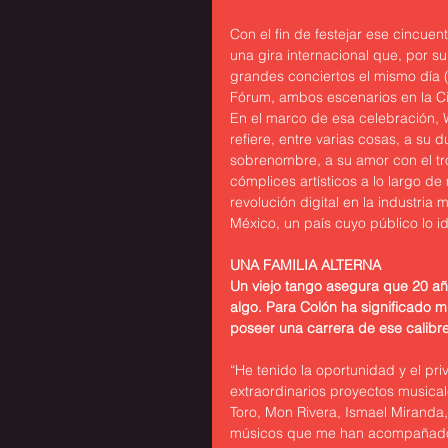
Con el fin de festejar ese cincue
una gira internacional que, por s
grandes conciertos el mismo día (1
Fórum, ambos escenarios en la C
En el marco de esa celebración, W
refiere, entre varias cosas, a su 
sobrenombre, a su amor con el tro
cómplices artísticos a lo largo d
revolución digital en la industri
México, un país cuyo público lo ido
UNA FAMILIA ALTERNA
Un viejo tango asegura que 20 añ
algo. Para Colón ha significado m
poseer una carrera de ese calibre
“He tenido la oportunidad y el pri
extraordinarios proyectos musica
Toro, Mon Rivera, Ismael Miranda
músicos que me han acompañado to