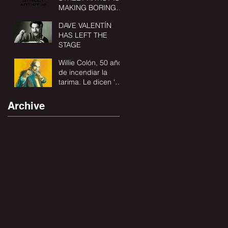
MAKING BORING
BUILDINGS
DAVE VALENTÍN
BEAUTIFUL
HAS LEFT THE
STAGE
Willie Colón, 50 años
de incendiar la
tarima. Le dicen 'El
Diablo' porque así le
puso Héctor
Archive