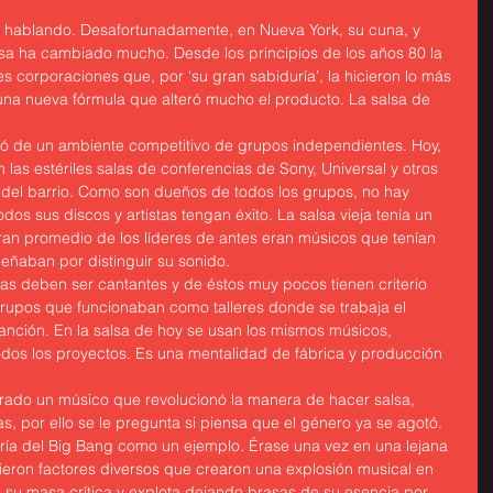
ablando. Desafortunadamente, en Nueva York, su cuna, y 
lsa ha cambiado mucho. Desde los principios de los años 80 la 
s corporaciones que, por ‘su gran sabiduría’, la hicieron lo más 
una nueva fórmula que alteró mucho el producto. La salsa de 
ció de un ambiente competitivo de grupos independientes. Hoy, 
las estériles salas de conferencias de Sony, Universal y otros 
 del barrio. Como son dueños de todos los grupos, no hay 
s sus discos y artistas tengan éxito. La salsa vieja tenía un 
ran promedio de los líderes de antes eran músicos que tenían 
eñaban por distinguir su sonido.
stas deben ser cantantes y de éstos muy pocos tienen criterio 
 grupos que funcionaban como talleres donde se trabaja el 
anción. En la salsa de hoy se usan los mismos músicos, 
odos los proyectos. Es una mentalidad de fábrica y producción 
erado un músico que revolucionó la manera de hacer salsa, 
as, por ello se le pregunta si piensa que el género ya se agotó. 
oría del Big Bang como un ejemplo. Érase una vez en una lejana 
ieron factores diversos que crearon una explosión musical en 
 a su masa crítica y explota dejando brasas de su esencia por 