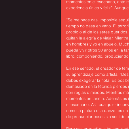
momentos en el escenario, ante m
experiencia única y feliz”. Aunqu
“Se me hace casi imposible seguir
tiempo no pasa en vano. El terror
propio o al de los seres queridos
quitan la alegría de viajar. Mient
en hombres y yo en abuelo. Much
pueda vivir otros 50 años en la ta
libro, componiendo, produciendo 
En ese sentido, el creador de tem
su aprendizaje como artista: “Des
debes exagerar la nota. Es posible
demasiado en la técnica pierdes 
con reglas o miedos. Mientras más
momentos en tarima. Además es i
el escenario. Así, cualquier inco
como la pintura o la danza, es un 
de pronunciar cosas sin sentido o
Pero ese aprendizaje ha implicado