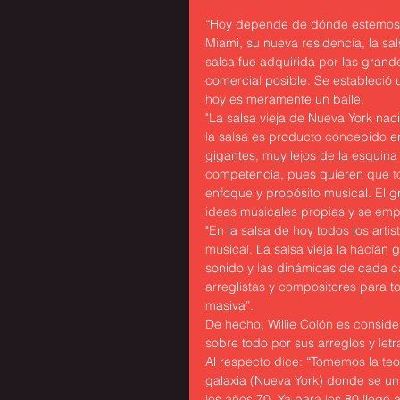
“Hoy depende de dónde estemos h
Miami, su nueva residencia, la sa
salsa fue adquirida por las grande
comercial posible. Se estableció 
hoy es meramente un baile.
"La salsa vieja de Nueva York na
la salsa es producto concebido en 
gigantes, muy lejos de la esquina
competencia, pues quieren que todo
enfoque y propósito musical. El g
ideas musicales propias y se emp
"En la salsa de hoy todos los arti
musical. La salsa vieja la hacían
sonido y las dinámicas de cada c
arreglistas y compositores para t
masiva”.
De hecho, Willie Colón es consid
sobre todo por sus arreglos y letr
Al respecto dice: “Tomemos la te
galaxia (Nueva York) donde se un
los años 70. Ya para los 80 llegó