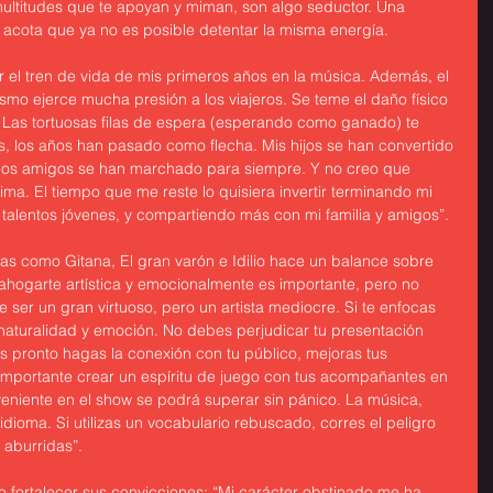
ultitudes que te apoyan y miman, son algo seductor. Una 
e acota que ya no es posible detentar la misma energía.
 el tren de vida de mis primeros años en la música. Además, el 
ismo ejerce mucha presión a los viajeros. Se teme el daño físico 
. Las tortuosas filas de espera (esperando como ganado) te 
ras, los años han pasado como flecha. Mis hijos se han convertido 
os amigos se han marchado para siempre. Y no creo que 
rima. El tiempo que me reste lo quisiera invertir terminando mi 
talentos jóvenes, y compartiendo más con mi familia y amigos”.
as como Gitana, El gran varón e Idilio hace un balance sobre 
ahogarte artística y emocionalmente es importante, pero no 
 ser un gran virtuoso, pero un artista mediocre. Si te enfocas 
naturalidad y emoción. No debes perjudicar tu presentación 
 pronto hagas la conexión con tu público, mejoras tus 
mportante crear un espíritu de juego con tus acompañantes en 
nveniente en el show se podrá superar sin pánico. La música, 
idioma. Si utilizas un vocabulario rebuscado, corres el peligro 
 aburridas”.
 fortalecer sus convicciones: “Mi carácter obstinado me ha 